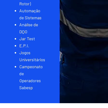
Rotor)
Automação
de Sistemas
Análise de
DQO
Jar Test
E.P.I.
Jogos
Universitários
Campeonato
de
Operadores
Sabesp