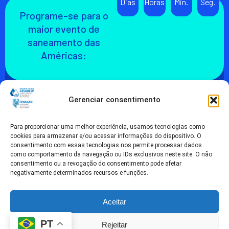
Dias
Horas
Min.
Seg.
Programe-se para o
maior evento de
saneamento das
Américas:
FIQUE POR DENTRO
Gerenciar consentimento
Cadastre-se para receber as
novidades sobre o 37º
Para proporcionar uma melhor experiência, usamos tecnologias como
Encontro Técnico AESabesp
cookies para armazenar e/ou acessar informações do dispositivo. O
e FENASAN 2026.
consentimento com essas tecnologias nos permite processar dados
como comportamento da navegação ou IDs exclusivos neste site. O não
CLIQUE AQUI
consentimento ou a revogação do consentimento pode afetar
negativamente determinados recursos e funções.
© 2026 ASSOCIAÇÃO DOS
DESENVOLVIDO
ENGENHEIROS DA SABESP -
POR
Aceitar
AESABESP
PT
Rejeitar