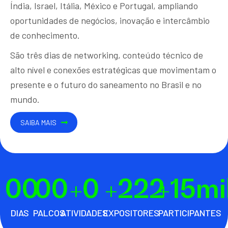
Índia, Israel, Itália, México e Portugal, ampliando
oportunidades de negócios, inovação e intercâmbio
de conhecimento.
São três dias de networking, conteúdo técnico de
alto nível e conexões estratégicas que movimentam o
presente e o futuro do saneamento no Brasil e no
mundo.
SAIBA MAIS
CLIQUE AQUI
0
0
0
0
+
0
+
222
+
15
mi
DIAS
PALCOS
ATIVIDADES
EXPOSITORES
PARTICIPANTES