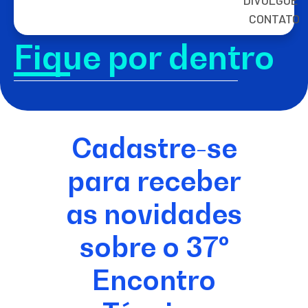
DIVULGUE
CONTATO
Fique por dentro
Cadastre-se
para receber
as novidades
sobre o 37º
Encontro