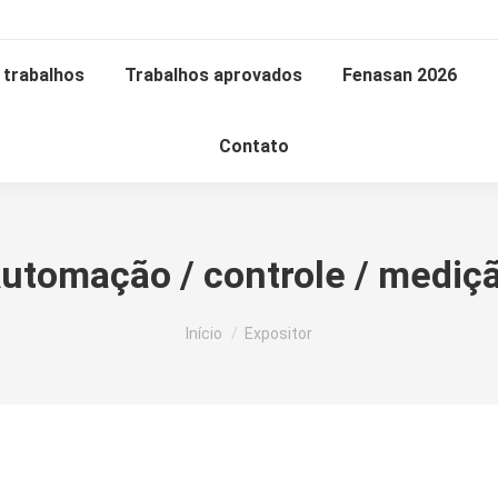
trabalhos
Trabalhos aprovados
Fenasan 2026
Contato
utomação / controle / mediç
Você está aqui:
Início
Expositor