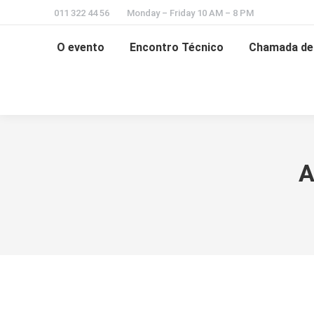
011 322 44 56
Monday – Friday 10 AM – 8 PM
O evento
Encontro Técnico
Chamada de 
A