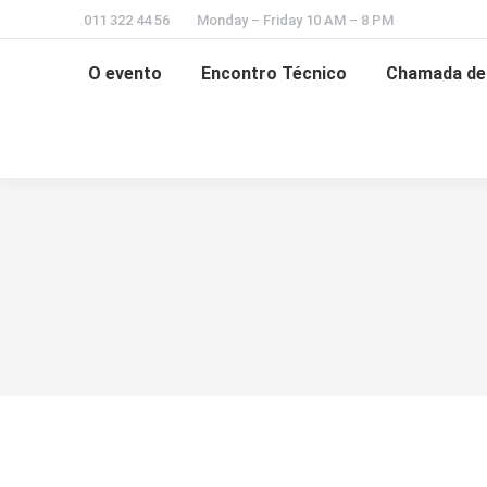
011 322 44 56
Monday – Friday 10 AM – 8 PM
O evento
Encontro Técnico
Chamada de 