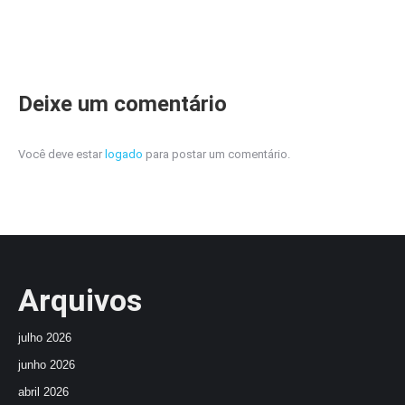
Deixe um comentário
Você deve estar
logado
para postar um comentário.
Arquivos
julho 2026
junho 2026
abril 2026