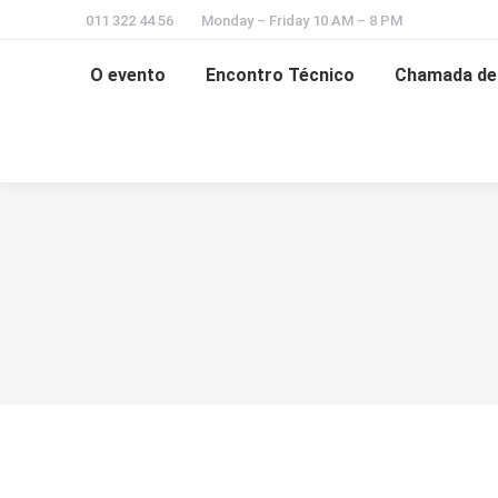
011 322 44 56
Monday – Friday 10 AM – 8 PM
O evento
Encontro Técnico
Chamada de 