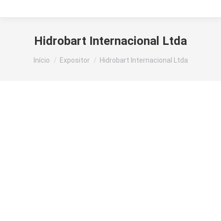
Hidrobart Internacional Ltda
Você está aqui:
Início
Expositor
Hidrobart Internacional Ltda