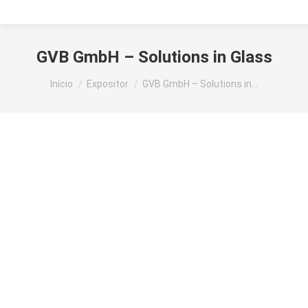
GVB GmbH – Solutions in Glass
Você está aqui:
Início
Expositor
GVB GmbH – Solutions in…