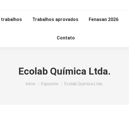
trabalhos
Trabalhos aprovados
Fenasan 2026
Contato
Ecolab Química Ltda.
Você está aqui:
Início
Expositor
Ecolab Química Ltda.