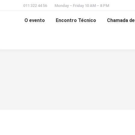
011 322 44 56
Monday – Friday 10 AM – 8 PM
O evento
Encontro Técnico
Chamada de 