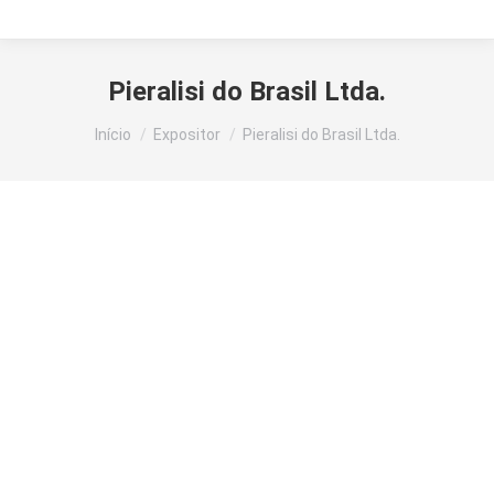
Pieralisi do Brasil Ltda.
Você está aqui:
Início
Expositor
Pieralisi do Brasil Ltda.