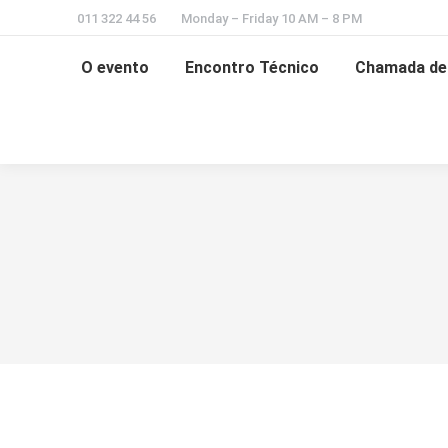
011 322 44 56
Monday – Friday 10 AM – 8 PM
O evento
Encontro Técnico
Chamada de 