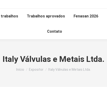
trabalhos
Trabalhos aprovados
Fenasan 2026
Contato
Italy Válvulas e Metais Ltda.
Você está aqui:
Início
Expositor
Italy Válvulas e Metais Ltda.