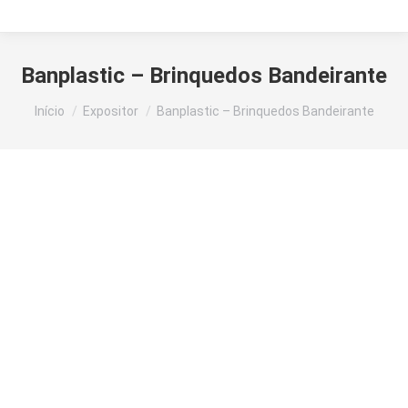
Banplastic – Brinquedos Bandeirante
Você está aqui:
Início
Expositor
Banplastic – Brinquedos Bandeirante